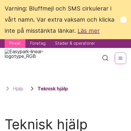
Varning: Bluffmejl och SMS cirkulerar i
Varning: Bluffmejl och SMS cirkulerar i
vårt namn. Var extra vaksam och klicka
vårt namn. Var extra vaksam och klicka
inte på misstänkta länkar.
inte på misstänkta länkar.
Läs mer
Läs mer
Privat
Privat
Företag
Företag
Städer & operatörer
Städer & operatörer
Hjalp
Teknisk hjälp
Teknisk hjälp