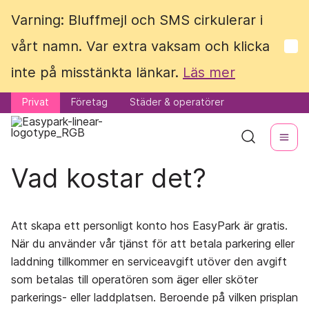
Varning: Bluffmejl och SMS cirkulerar i
Varning: Bluffmejl och SMS cirkulerar i
vårt namn. Var extra vaksam och klicka
vårt namn. Var extra vaksam och klicka
inte på misstänkta länkar.
inte på misstänkta länkar.
Läs mer
Läs mer
Privat
Privat
Företag
Företag
Städer & operatörer
Städer & operatörer
Vad kostar det?
Att skapa ett personligt konto hos EasyPark är gratis.
När du använder vår tjänst för att betala parkering eller
laddning tillkommer en serviceavgift utöver den avgift
som betalas till operatören som äger eller sköter
parkerings- eller laddplatsen. Beroende på vilken prisplan