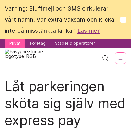
Varning: Bluffmejl och SMS cirkulerar i
Varning: Bluffmejl och SMS cirkulerar i
vårt namn. Var extra vaksam och klicka
vårt namn. Var extra vaksam och klicka
inte på misstänkta länkar.
inte på misstänkta länkar.
Läs mer
Läs mer
Privat
Privat
Företag
Företag
Städer & operatörer
Städer & operatörer
Låt parkeringen
sköta sig själv med
express pay