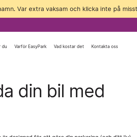
 namn. Var extra vaksam och klicka inte på miss
 namn. Var extra vaksam och klicka inte på miss
r du
r du
Varför EasyPark
Varför EasyPark
Vad kostar det
Vad kostar det
Kontakta oss
Kontakta oss
a din bil med