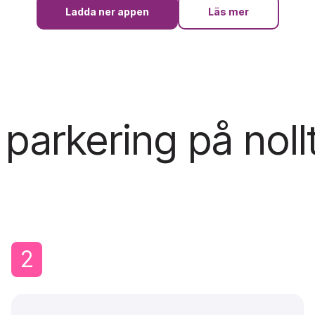
Ladda ner appen
Läs mer
 parkering på noll
2