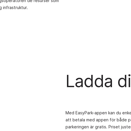
ngsoperatören de resurser som
 infrastruktur.
Ladda di
Med EasyPark-appen kan du enkelt 
att betala med appen för både par
parkeringen är gratis. Priset jus