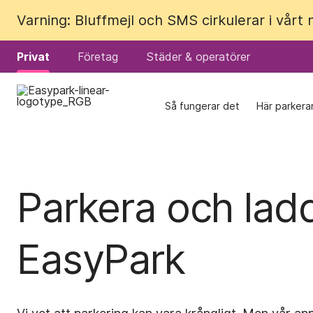
Varning: Bluffmejl och SMS cirkulerar i vårt
Varning: Bluffmejl och SMS cirkulerar i vårt
Privat
Privat
Företag
Företag
Städer & operatörer
Städer & operatörer
Så fungerar det
Så fungerar det
Här parkera
Här parkera
Parkera och ladd
EasyPark