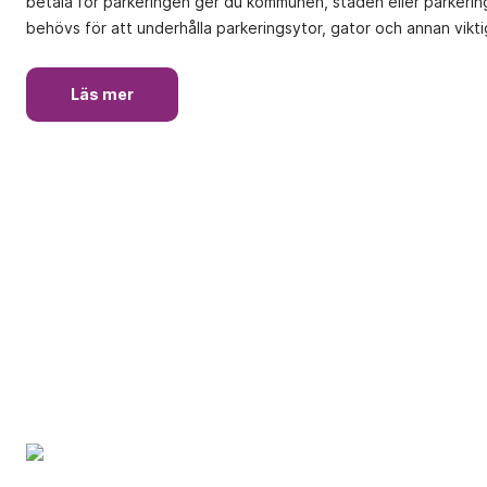
betala för parkeringen ger du kommunen, staden eller parkeri
behövs för att underhålla parkeringsytor, gator och annan viktig
Läs mer