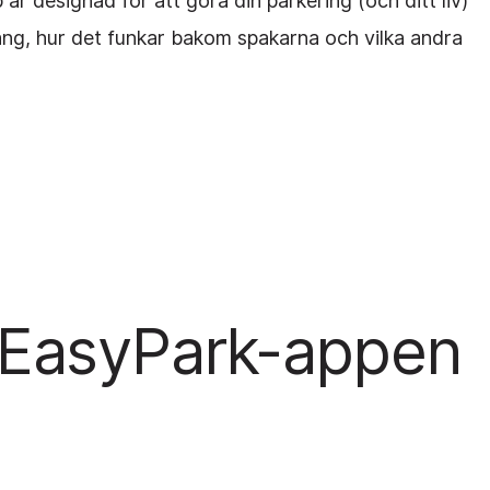
 är designad för att göra din parkering (och ditt liv)
ng, hur det funkar bakom spakarna och vilka andra
EasyPark-appen