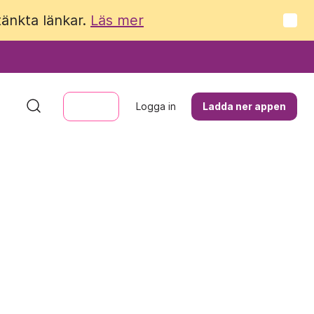
tänkta länkar.
tänkta länkar.
Läs mer
Läs mer
Logga in
Logga in
Ladda ner appen
Ladda ner appen