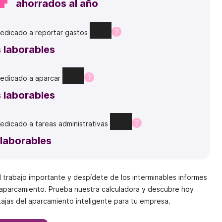
ahorrados al año
edicado
a
reportar
gastos
s laborables
edicado
a
aparcar
s laborables
edicado
a
tareas
administrativas
 laborables
 trabajo importante y despídete de los interminables informes
aparcamiento. Prueba nuestra calculadora y descubre hoy
tajas del aparcamiento inteligente para tu empresa.