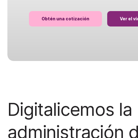
Obtén una cotización
Ver el v
Digitalicemos la
administración 