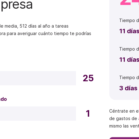
mpresa
Tiempo
d
 media, 512 días al año a tareas
11
día
ora para averiguar cuánto tiempo te podrías
Tiempo
d
11
día
25
Tiempo
d
3
días
ado
1
Céntrate en el
de gastos de 
mismo las ven