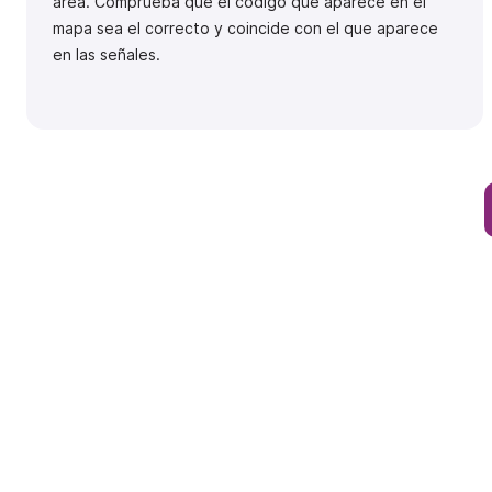
área. Comprueba que el código que aparece en el
mapa sea el correcto y coincide con el que aparece
en las señales.