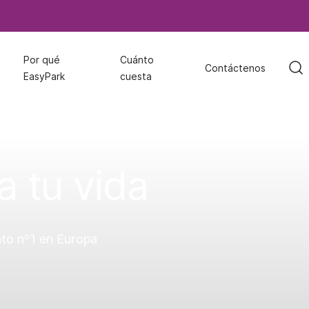
Por qué
Por qué
Cuánto
Cuánto
Contáctenos
Contáctenos
EasyPark
EasyPark
cuesta
cuesta
a tu vida
to nº1 en Europa