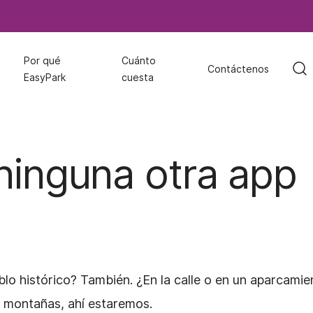
Por qué
Por qué
Cuánto
Cuánto
Contáctenos
Contáctenos
EasyPark
EasyPark
cuesta
cuesta
 ninguna otra app
blo histórico? También. ¿En la calle o en un aparcamie
as montañas, ahí estaremos.