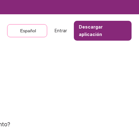
Descargar
Descargar
Entrar
Entrar
Español
Español
aplicación
aplicación
nto?