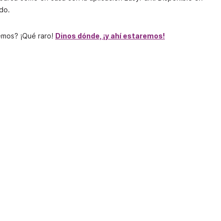
do.
emos? ¡Qué raro!
Dinos dónde, ¡y ahí estaremos!