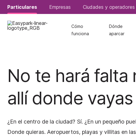
Particulares
Particulares
Empresas
Empresas
Ciudades y operadores
Ciudades y operadores
Cómo
Cómo
Dónde
Dónde
funciona
funciona
aparcar
aparcar
No te hará falta
allí donde vayas
¿En el centro de la ciudad? Sí. ¿En un pequeño pue
Donde quieras. Aeropuertos, playas y villitas en l