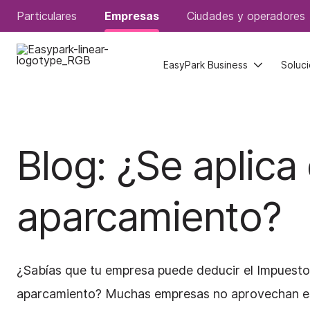
Particulares
Particulares
Empresas
Empresas
Ciudades y operadores
Ciudades y operadores
EasyPark Business
EasyPark Business
Soluc
Soluc
Blog:
¿Se aplica 
aparcamiento?
¿Sabías que tu empresa puede deducir el Impuesto 
aparcamiento? Muchas empresas no aprovechan esta