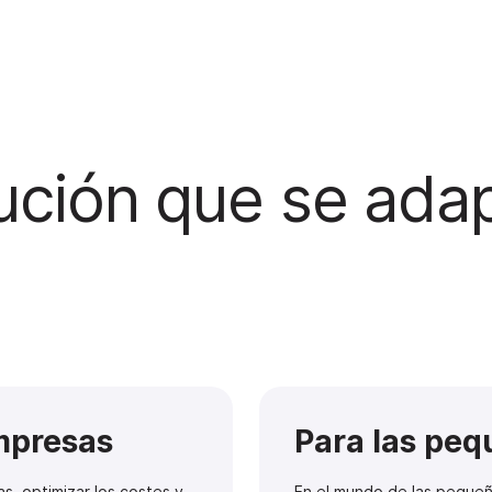
ución que se adap
mpresas
Para las pe
s, optimizar los costes y
En el mundo de las peque