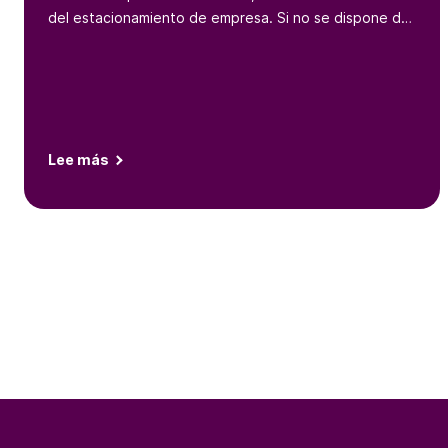
del estacionamiento de empresa. Si no se dispone de
un proceso eficaz, también resulta complejo controlar
los comportamientos y gastos de aparcamiento de los
empleados.
Lee más