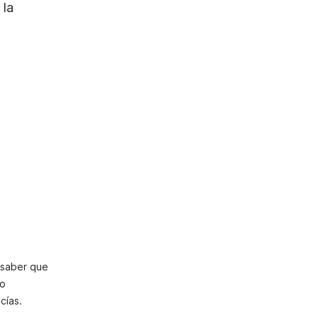
 la
 saber que
to
cías.