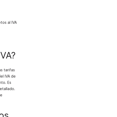
tos al IVA
IVA?
s tarifas
el IVA de
nto. Es
etallado.
de
os