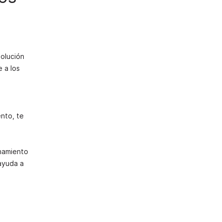
solución
 a los
nto, te
onamiento
 ayuda a