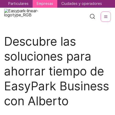
Particulares
Particulares
Empresas
Empresas
Ciudades y operadores
Ciudades y operadores
Descubre las
soluciones para
ahorrar tiempo de
EasyPark Business
con Alberto