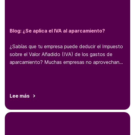
Blog:
¿Se aplica el IVA al aparcamiento?
¿Sabías que tu empresa puede deducir el Impuesto
sobre el Valor Añadido (IVA) de los gastos de
aparcamiento? Muchas empresas no aprovechan
esta deducción fiscal. En este artículo del blog,
explicaremos cómo las empresas pueden deducir el
IVA [1] del estacionamiento por motivos de trabajo
y la forma de aprovechar al máximo esta
Lee más
deducción fiscal.