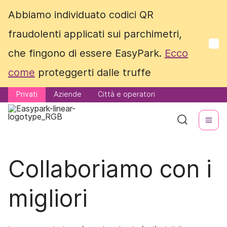
Abbiamo individuato codici QR
Abbiamo individuato codici QR
fraudolenti applicati sui parchimetri,
fraudolenti applicati sui parchimetri,
che fingono di essere EasyPark.
che fingono di essere EasyPark.
Ecco
Ecco
come
come
proteggerti dalle truffe
proteggerti dalle truffe
Privati
Privati
Aziende
Aziende
Città e operatori
Città e operatori
Collaboriamo con i
migliori