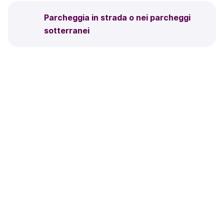
Parcheggia in strada o nei parcheggi
sotterranei
Pacchetti Business e
prezzi
Se tu e i tuoi colleghi parcheggiate molto oppure solo
occasionalmente, se lavori per conto tuo oppure in
un’azienda di migliaia di dipendenti, abbiamo un
pacchetto che soddisfa le tue esigenze.
Scegli tra