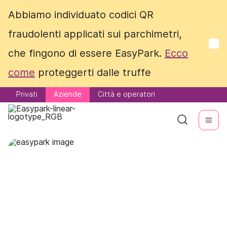
Abbiamo individuato codici QR
Abbiamo individuato codici QR
fraudolenti applicati sui parchimetri,
fraudolenti applicati sui parchimetri,
che fingono di essere EasyPark.
che fingono di essere EasyPark.
Ecco
Ecco
come
come
proteggerti dalle truffe
proteggerti dalle truffe
Privati
Privati
Aziende
Aziende
Città e operatori
Città e operatori