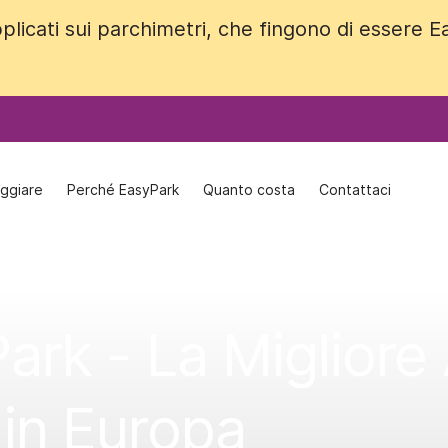
plicati sui parchimetri, che fingono di essere 
plicati sui parchimetri, che fingono di essere 
ggiare
ggiare
Perché EasyPark
Perché EasyPark
Quanto costa
Quanto costa
Contattaci
Contattaci
ark - La Migliore
 in Europa