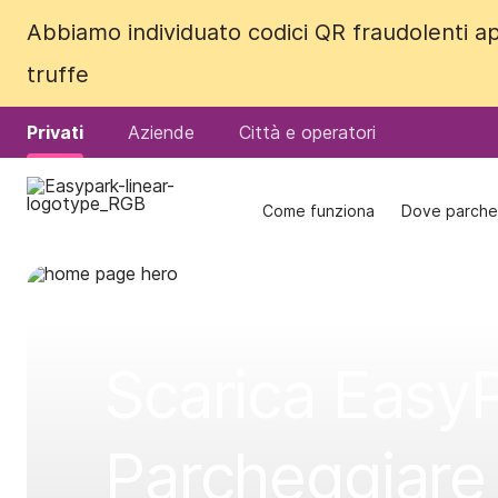
Abbiamo individuato codici QR fraudolenti ap
Abbiamo individuato codici QR fraudolenti ap
truffe
truffe
Privati
Privati
Aziende
Aziende
Città e operatori
Città e operatori
Come funziona
Come funziona
Dove parche
Dove parche
Scarica EasyP
Parcheggiare