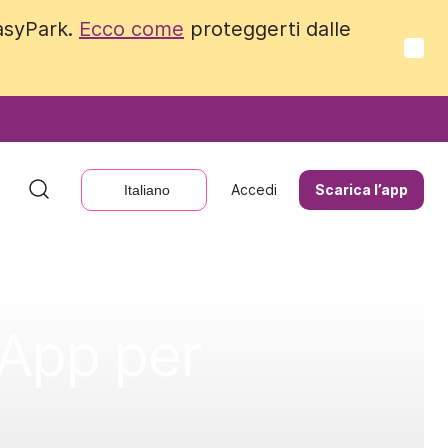
EasyPark.
EasyPark.
Ecco come
Ecco come
proteggerti dalle
proteggerti dalle
Accedi
Accedi
Scarica l’app
Scarica l’app
Italiano
Italiano
 App per