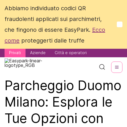
Abbiamo individuato codici QR
Abbiamo individuato codici QR
fraudolenti applicati sui parchimetri,
fraudolenti applicati sui parchimetri,
che fingono di essere EasyPark.
che fingono di essere EasyPark.
Ecco
Ecco
come
come
proteggerti dalle truffe
proteggerti dalle truffe
Privati
Privati
Aziende
Aziende
Città e operatori
Città e operatori
Parcheggio Duomo
Milano: Esplora le
Tue Opzioni con