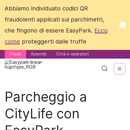
Abbiamo individuato codici QR
Abbiamo individuato codici QR
fraudolenti applicati sui parchimetri,
fraudolenti applicati sui parchimetri,
che fingono di essere EasyPark.
che fingono di essere EasyPark.
Ecco
Ecco
come
come
proteggerti dalle truffe
proteggerti dalle truffe
Privati
Privati
Aziende
Aziende
Città e operatori
Città e operatori
Parcheggio a
CityLife con