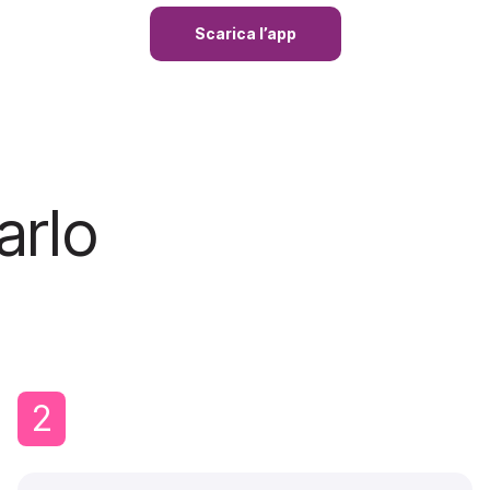
Scarica l’app
arlo
2