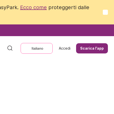
EasyPark.
EasyPark.
Ecco come
Ecco come
proteggerti dalle
proteggerti dalle
Accedi
Accedi
Scarica l’app
Scarica l’app
Italiano
Italiano