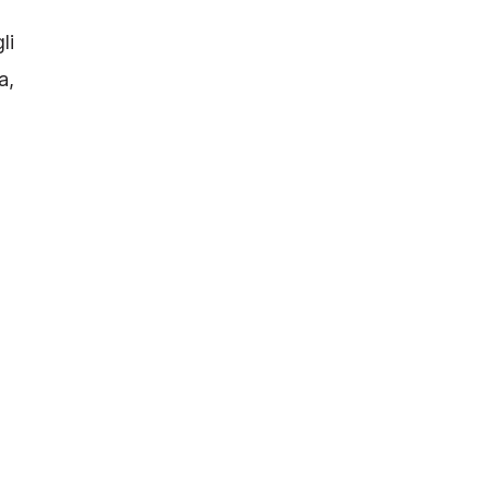
li
a,