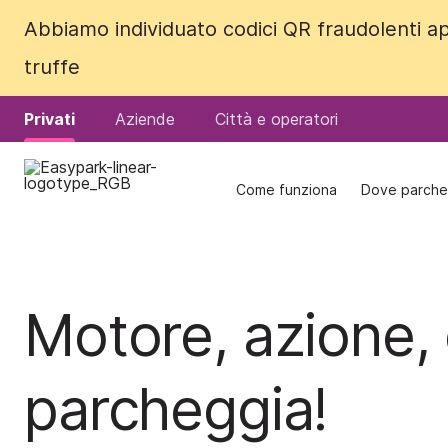
Abbiamo individuato codici QR fraudolenti ap
Abbiamo individuato codici QR fraudolenti ap
truffe
truffe
Privati
Privati
Aziende
Aziende
Città e operatori
Città e operatori
Come funziona
Come funziona
Dove parche
Dove parche
Motore, azione, 
parcheggia!