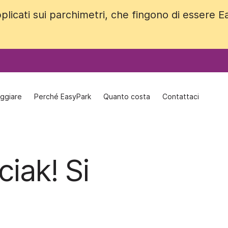
plicati sui parchimetri, che fingono di essere 
plicati sui parchimetri, che fingono di essere 
ggiare
ggiare
Perché EasyPark
Perché EasyPark
Quanto costa
Quanto costa
Contattaci
Contattaci
ciak! Si