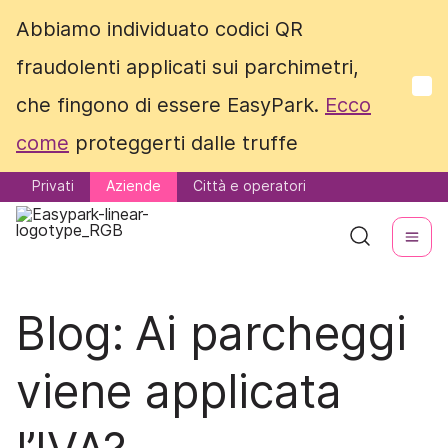
Abbiamo individuato codici QR
Abbiamo individuato codici QR
fraudolenti applicati sui parchimetri,
fraudolenti applicati sui parchimetri,
che fingono di essere EasyPark.
che fingono di essere EasyPark.
Ecco
Ecco
come
come
proteggerti dalle truffe
proteggerti dalle truffe
Privati
Privati
Aziende
Aziende
Città e operatori
Città e operatori
Blog:
Ai parcheggi
viene applicata