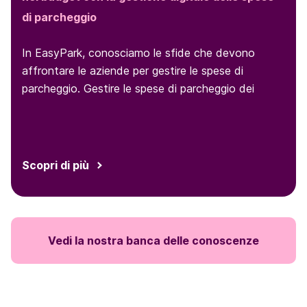
di parcheggio
In EasyPark, conosciamo le sfide che devono
affrontare le aziende per gestire le spese di
parcheggio. Gestire le spese di parcheggio dei
dipendenti e le relative ricevute può essere un
grattacapo per il reparto contabilità, creando
perdite di tempo e complicando la struttura dei
costi. Ecco perché EasyPark Business offre una
Scopri di più
soluzione digitale completa con un’app mobile user-
friendly e un sistema ottimizzato di fatturazione
digitale. Questo sistema può semplificare la
gestione delle spese ma anche tutte le attività
Vedi la nostra banca delle conoscenze
relative al parcheggio, generando maggiore
efficienza e soddisfazione dei dipendenti.