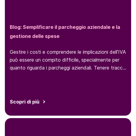
Blog: Semplificare il parcheggio aziendale e la
gestione delle spese
Gestire i costi e comprendere le implicazioni dell’IVA
può essere un compito difficile, specialmente per
quanto riguarda i parcheggi aziendali. Tenere traccia
dei comportamenti dei dipendenti durante il
parcheggio e le relative spese può essere
estremamente complesso e richiede procedure
efficaci. In questo post, ti spiegheremo tutto ciò
Scopri di più
che devi sapere sui parcheggi aziendali e su come è
possibile ottimizzare il processo per una maggiore
efficienza.