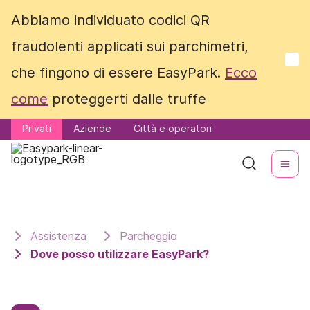
Abbiamo individuato codici QR
Abbiamo individuato codici QR
fraudolenti applicati sui parchimetri,
fraudolenti applicati sui parchimetri,
che fingono di essere EasyPark.
che fingono di essere EasyPark.
Ecco
Ecco
come
come
proteggerti dalle truffe
proteggerti dalle truffe
Privati
Privati
Aziende
Aziende
Città e operatori
Città e operatori
Assistenza
Parcheggio
Dove posso utilizzare EasyPark?