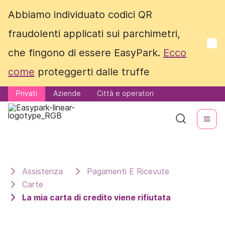
Abbiamo individuato codici QR
Abbiamo individuato codici QR
fraudolenti applicati sui parchimetri,
fraudolenti applicati sui parchimetri,
che fingono di essere EasyPark.
che fingono di essere EasyPark.
Ecco
Ecco
come
come
proteggerti dalle truffe
proteggerti dalle truffe
Privati
Privati
Aziende
Aziende
Città e operatori
Città e operatori
Assistenza
Pagamenti E Ricevute
Carte
La mia carta di credito viene rifiutata