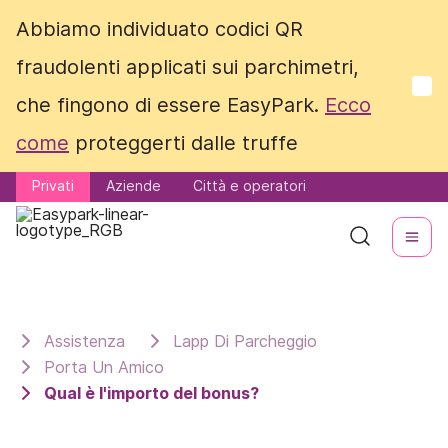
Abbiamo individuato codici QR
Abbiamo individuato codici QR
fraudolenti applicati sui parchimetri,
fraudolenti applicati sui parchimetri,
che fingono di essere EasyPark.
che fingono di essere EasyPark.
Ecco
Ecco
come
come
proteggerti dalle truffe
proteggerti dalle truffe
Privati
Privati
Aziende
Aziende
Città e operatori
Città e operatori
Assistenza
Lapp Di Parcheggio
Porta Un Amico
Qual è l'importo del bonus?