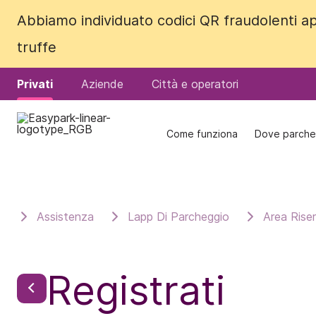
Abbiamo individuato codici QR fraudolenti ap
Abbiamo individuato codici QR fraudolenti ap
truffe
truffe
Privati
Privati
Aziende
Aziende
Città e operatori
Città e operatori
Come funziona
Come funziona
Dove parche
Dove parche
Assistenza
Lapp Di Parcheggio
Area Rise
Registrati