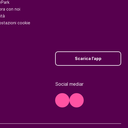
yPark
ora con noi
ità
ostazioni cookie
Scarica l’app
Social mediar