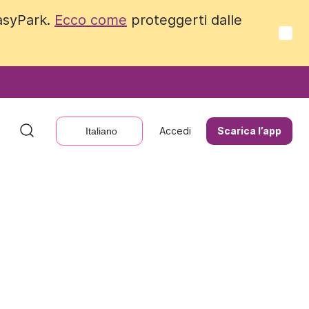
EasyPark.
EasyPark.
Ecco come
Ecco come
proteggerti dalle
proteggerti dalle
Accedi
Accedi
Scarica l’app
Scarica l’app
Italiano
Italiano