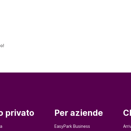
to!
o privato
Per aziende
C
na
EasyPark Business
Arri