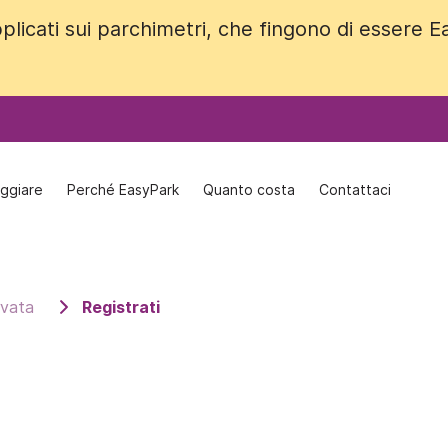
plicati sui parchimetri, che fingono di essere 
plicati sui parchimetri, che fingono di essere 
ggiare
ggiare
Perché EasyPark
Perché EasyPark
Quanto costa
Quanto costa
Contattaci
Contattaci
rvata
Registrati