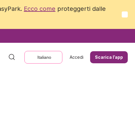
EasyPark.
EasyPark.
Ecco come
Ecco come
proteggerti dalle
proteggerti dalle
Accedi
Accedi
Scarica l’app
Scarica l’app
Italiano
Italiano