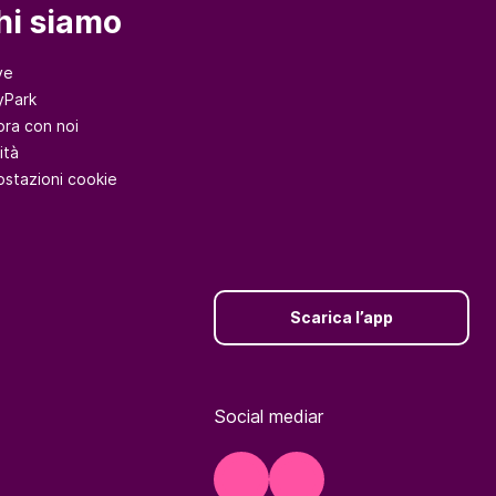
hi siamo
ve
yPark
ora con noi
ità
ostazioni cookie
Scarica l’app
Social mediar