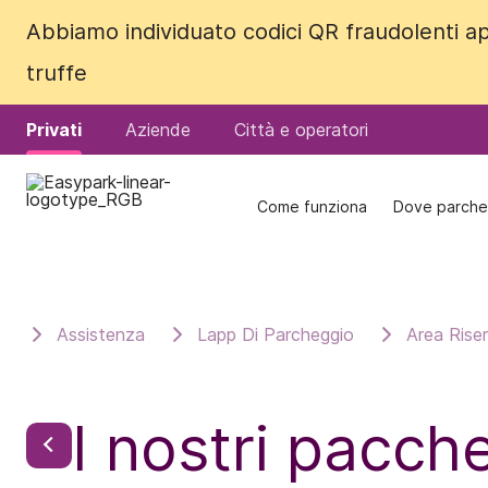
Abbiamo individuato codici QR fraudolenti ap
Abbiamo individuato codici QR fraudolenti ap
truffe
truffe
Privati
Privati
Aziende
Aziende
Città e operatori
Città e operatori
Come funziona
Come funziona
Dove parche
Dove parche
Assistenza
Lapp Di Parcheggio
Area Rise
I nostri pacche