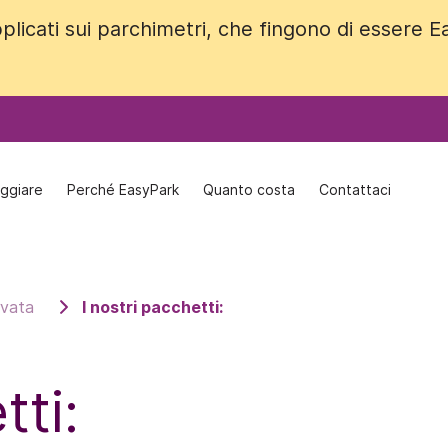
plicati sui parchimetri, che fingono di essere 
plicati sui parchimetri, che fingono di essere 
ggiare
ggiare
Perché EasyPark
Perché EasyPark
Quanto costa
Quanto costa
Contattaci
Contattaci
rvata
I nostri pacchetti:
tti: