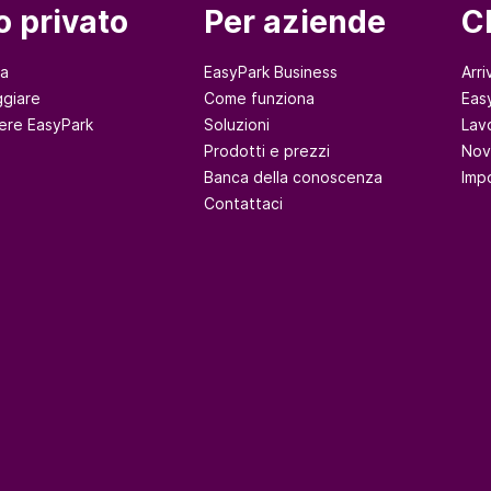
o privato
Per aziende
C
na
EasyPark Business
Arri
giare
Come funziona
Eas
ere EasyPark
Soluzioni
Lav
Prodotti e prezzi
Nov
Banca della conoscenza
Imp
Contattaci