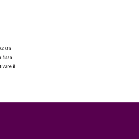
 sosta
 fissa
ivare il