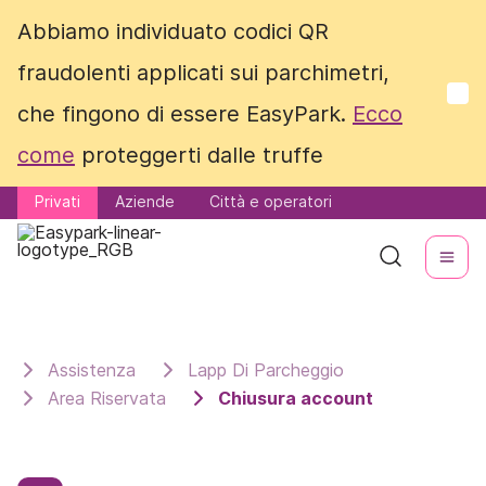
Abbiamo individuato codici QR
Abbiamo individuato codici QR
fraudolenti applicati sui parchimetri,
fraudolenti applicati sui parchimetri,
che fingono di essere EasyPark.
che fingono di essere EasyPark.
Ecco
Ecco
come
come
proteggerti dalle truffe
proteggerti dalle truffe
Privati
Privati
Aziende
Aziende
Città e operatori
Città e operatori
Assistenza
Lapp Di Parcheggio
Area Riservata
Chiusura account