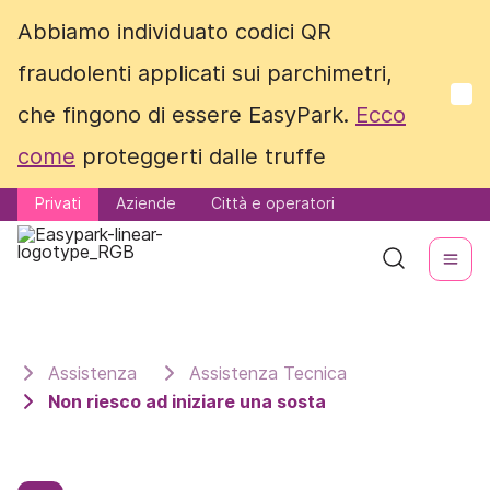
Abbiamo individuato codici QR
Abbiamo individuato codici QR
fraudolenti applicati sui parchimetri,
fraudolenti applicati sui parchimetri,
che fingono di essere EasyPark.
che fingono di essere EasyPark.
Ecco
Ecco
come
come
proteggerti dalle truffe
proteggerti dalle truffe
Privati
Privati
Aziende
Aziende
Città e operatori
Città e operatori
Assistenza
Assistenza Tecnica
Non riesco ad iniziare una sosta