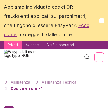
Abbiamo individuato codici QR
Abbiamo individuato codici QR
fraudolenti applicati sui parchimetri,
fraudolenti applicati sui parchimetri,
che fingono di essere EasyPark.
che fingono di essere EasyPark.
Ecco
Ecco
come
come
proteggerti dalle truffe
proteggerti dalle truffe
Privati
Privati
Aziende
Aziende
Città e operatori
Città e operatori
Assistenza
Assistenza Tecnica
Codice errore - 1