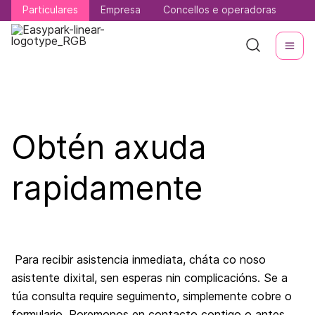
Particulares
Particulares
Empresa
Empresa
Concellos e operadoras
Concellos e operadoras
Obtén axuda
rapidamente
Para recibir asistencia inmediata, cháta co noso
asistente dixital, sen esperas nin complicacións. Se a
túa consulta require seguimento, simplemente cobre o
formulario. Poremonos en contacto contigo o antes