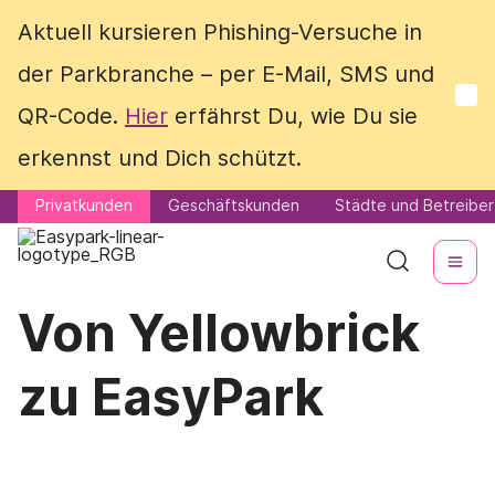
Aktuell kursieren Phishing-Versuche in
Aktuell kursieren Phishing-Versuche in
der Parkbranche – per E-Mail, SMS und
der Parkbranche – per E-Mail, SMS und
QR-Code.
QR-Code.
Hier
Hier
erfährst Du, wie Du sie
erfährst Du, wie Du sie
erkennst und Dich schützt.
erkennst und Dich schützt.
Privatkunden
Privatkunden
Geschäftskunden
Geschäftskunden
Städte und Betreiber
Städte und Betreiber
Von Yellowbrick
zu EasyPark