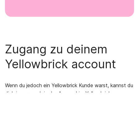
Zugang zu deinem
Yellowbrick account
Wenn du jedoch ein Yellowbrick Kunde warst, kannst du
dich immer noch in der App und im Yellowbrick
Webportal anmelden, um deinen Parkverlauf abzurufen
und herunterzuladen.
Du kannst deinen Verlauf in drei einfachen Schritten
herunterladen: