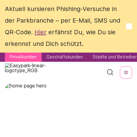
Aktuell kursieren Phishing-Versuche in
Aktuell kursieren Phishing-Versuche in
der Parkbranche – per E-Mail, SMS und
der Parkbranche – per E-Mail, SMS und
QR-Code.
QR-Code.
Hier
Hier
erfährst Du, wie Du sie
erfährst Du, wie Du sie
erkennst und Dich schützt.
erkennst und Dich schützt.
Privatkunden
Privatkunden
Geschäftskunden
Geschäftskunden
Städte und Betreiber
Städte und Betreiber