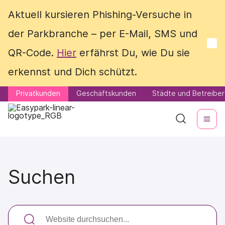
Aktuell kursieren Phishing-Versuche in
Aktuell kursieren Phishing-Versuche in
der Parkbranche – per E-Mail, SMS und
der Parkbranche – per E-Mail, SMS und
QR-Code.
QR-Code.
Hier
Hier
erfährst Du, wie Du sie
erfährst Du, wie Du sie
erkennst und Dich schützt.
erkennst und Dich schützt.
Privatkunden
Privatkunden
Geschäftskunden
Geschäftskunden
Städte und Betreiber
Städte und Betreiber
Suchen