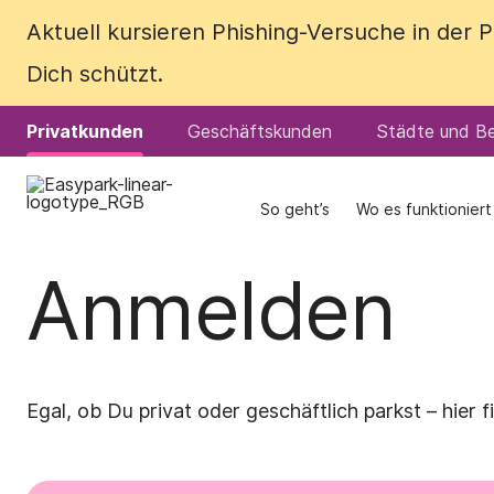
Aktuell kursieren Phishing-Versuche in der
Aktuell kursieren Phishing-Versuche in der
Dich schützt.
Dich schützt.
Privatkunden
Privatkunden
Geschäftskunden
Geschäftskunden
Städte und Be
Städte und Be
So geht’s
So geht’s
Wo es funktioniert
Wo es funktioniert
Anmelden
Egal, ob Du privat oder geschäftlich parkst – hier