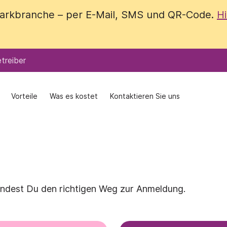
 Parkbranche – per E-Mail, SMS und QR-Code.
 Parkbranche – per E-Mail, SMS und QR-Code.
Hi
Hi
treiber
treiber
Vorteile
Vorteile
Was es kostet
Was es kostet
Kontaktieren Sie uns
Kontaktieren Sie uns
 findest Du den richtigen Weg zur Anmeldung.