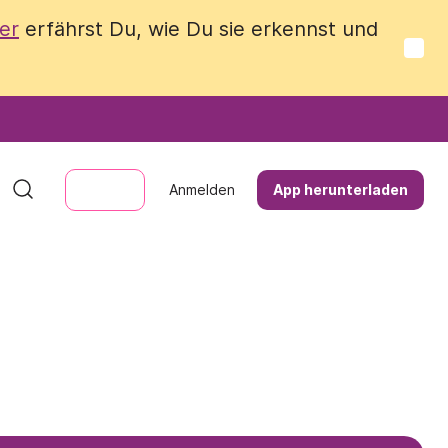
er
er
erfährst Du, wie Du sie erkennst und
erfährst Du, wie Du sie erkennst und
Anmelden
Anmelden
App herunterladen
App herunterladen