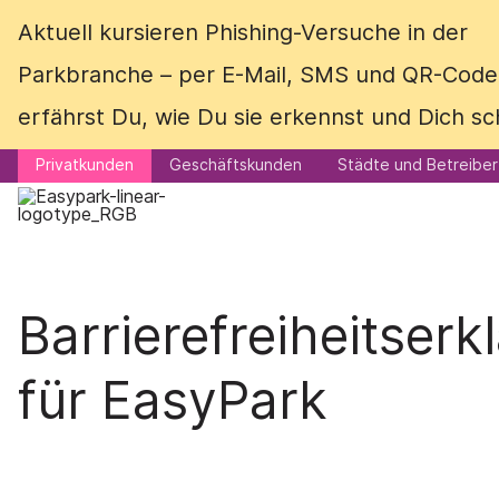
Aktuell kursieren Phishing-Versuche in
Aktuell kursieren Phishing-Versuche in der
der Parkbranche – per E-Mail, SMS und
Parkbranche – per E-Mail, SMS und QR-Code
QR-Code.
erfährst Du, wie Du sie erkennst und Dich sc
Hier
erfährst Du, wie Du sie
erkennst und Dich schützt.
Privatkunden
Geschäftskunden
Städte und Betreiber
Privatkunden
Geschäftskunden
Städte und Betreiber
Barrierefreiheitserk
für EasyPark