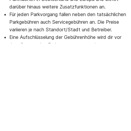
darüber hinaus weitere Zusatzfunktionen an.
Für jeden Parkvorgang fallen neben den tatsächlichen
Parkgebühren auch Servicegebühren an. Die Preise
variieren je nach Standort/Stadt und Betreiber.
Eine Aufschlüsselung der Gebührenhöhe wird dir vor
dem Starten des Parkvorgangs angezeigt.
Trotz Servicegebühr sparst du in aller Regel, denn
durch eine minutengenaue Abrechnung und die Stop-
Option zahlst du nur noch für deine tatsächlich
genutzte Zeit. Überzahlung gehört somit der
Vergangenheit an.
“EasyPark Lokal Aachen”
Tarif