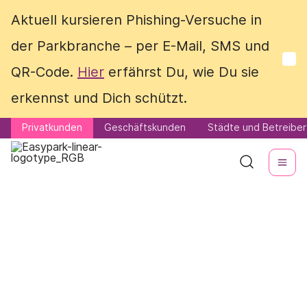
Aktuell kursieren Phishing-Versuche in
Aktuell kursieren Phishing-Versuche in
der Parkbranche – per E-Mail, SMS und
der Parkbranche – per E-Mail, SMS und
QR-Code.
QR-Code.
Hier
Hier
erfährst Du, wie Du sie
erfährst Du, wie Du sie
erkennst und Dich schützt.
erkennst und Dich schützt.
Privatkunden
Privatkunden
Geschäftskunden
Geschäftskunden
Städte und Betreiber
Städte und Betreiber