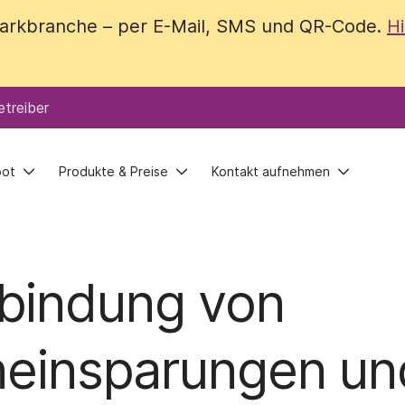
 Parkbranche – per E-Mail, SMS und QR-Code.
 Parkbranche – per E-Mail, SMS und QR-Code.
Hi
Hi
treiber
treiber
bot
bot
Produkte & Preise
Produkte & Preise
Kontakt aufnehmen
Kontakt aufnehmen
rbindung von
eneinsparungen un