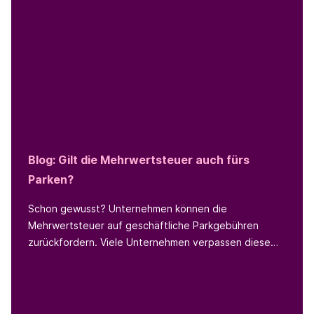
Blog:
Gilt die Mehrwertsteuer auch fürs
Parken?
Schon gewusst? Unternehmen können die
Mehrwertsteuer auf geschäftliche Parkgebühren
zurückfordern. Viele Unternehmen verpassen diese
Möglichkeit. In folgenden Blog-Beitrag lüften wir die
Geheimnisse rund um die
Mehrwertsteuerrückerstattung [1] für geschäftliche
Parkvorgänge und zeigen, wie Sie diese Möglichkeit