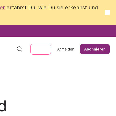
er
er
erfährst Du, wie Du sie erkennst und
erfährst Du, wie Du sie erkennst und
Anmelden
Anmelden
Abonnieren
Abonnieren
d