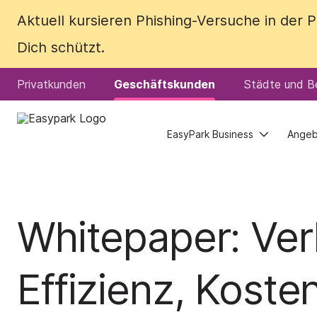
Aktuell kursieren Phishing-Versuche in der
Aktuell kursieren Phishing-Versuche in der
Dich schützt.
Dich schützt.
Privatkunden
Privatkunden
Geschäftskunden
Geschäftskunden
Städte und Be
Städte und Be
EasyPark Business
EasyPark Business
Ange
Ange
Whitepaper: Ve
Effizienz, Kost