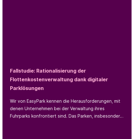
Fallstudie: Rationalisierung der
Flottenkostenverwaltung dank digitaler
Parklösungen
Wir von EasyPark kennen die Herausforderungen, mit
denen Unternehmen bei der Verwaltung ihres
Fuhrparks konfrontiert sind. Das Parken, insbesondere
für Techniker:innen, die den ganzen Tag über an
verschiedenen Orten parken müssen, ist eine solche
Herausforderung. Wir sind daher begeistert, ein