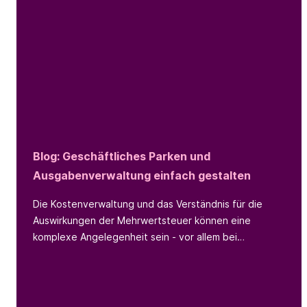
Blog: Geschäftliches Parken und
Ausgabenverwaltung einfach gestalten
Die Kostenverwaltung und das Verständnis für die
Auswirkungen der Mehrwertsteuer können eine
komplexe Angelegenheit sein - vor allem bei
geschäftlichen Parkvorgängen. Den Überblick über
das Parkverhalten und die Ausgaben von
Mitarbeiter:innen zu behalten, kann mühsam sein und
erfordert einen effizienten Prozess. In diesem