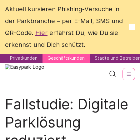
Aktuell kursieren Phishing-Versuche in
Aktuell kursieren Phishing-Versuche in
der Parkbranche – per E-Mail, SMS und
der Parkbranche – per E-Mail, SMS und
QR-Code.
QR-Code.
Hier
Hier
erfährst Du, wie Du sie
erfährst Du, wie Du sie
erkennst und Dich schützt.
erkennst und Dich schützt.
Privatkunden
Privatkunden
Geschäftskunden
Geschäftskunden
Städte und Betreiber
Städte und Betreiber
Fallstudie: Digitale
Parklösung