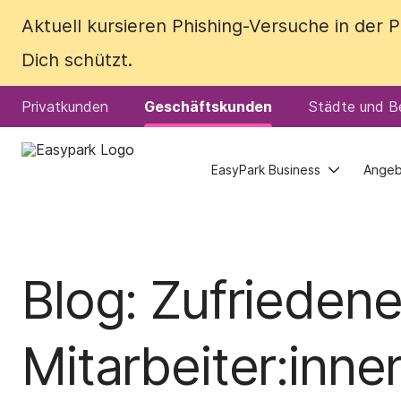
Aktuell kursieren Phishing-Versuche in der
Aktuell kursieren Phishing-Versuche in der
Dich schützt.
Dich schützt.
Privatkunden
Privatkunden
Geschäftskunden
Geschäftskunden
Städte und Be
Städte und Be
EasyPark Business
EasyPark Business
Ange
Ange
Blog: Zufrieden
Mitarbeiter:inne