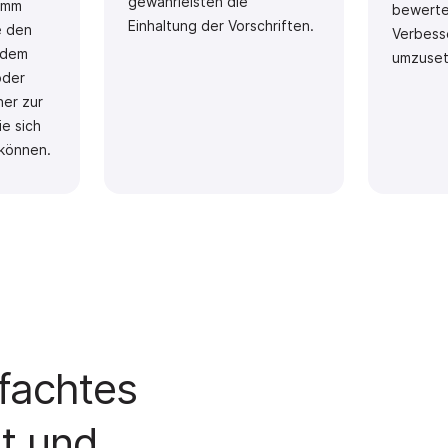
gewährleisten die
amm
bewerten
Einhaltung der Vorschriften.
e den
Verbess
udem
umzuset
oder
ner zur
ie sich
können.
nfachtes
t und