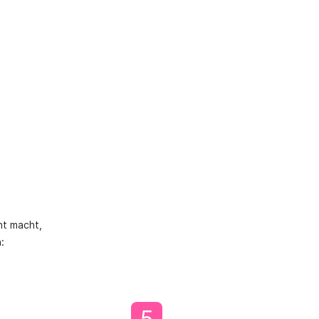
ht macht,
: