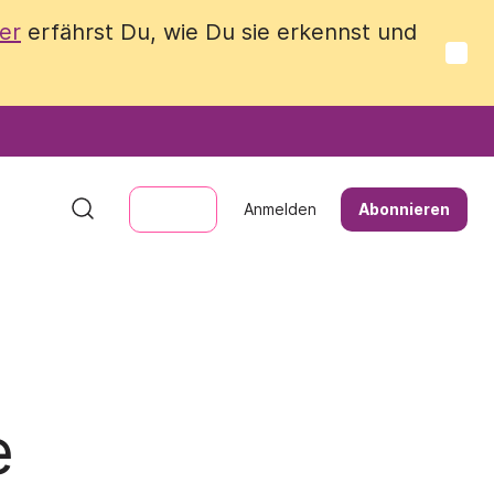
er
er
erfährst Du, wie Du sie erkennst und
erfährst Du, wie Du sie erkennst und
Anmelden
Anmelden
Abonnieren
Abonnieren
e