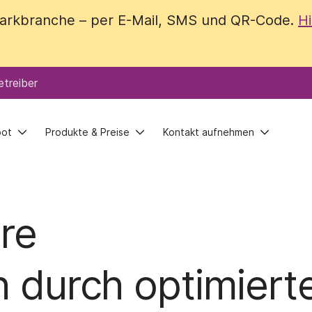
 Parkbranche – per E-Mail, SMS und QR-Code.
 Parkbranche – per E-Mail, SMS und QR-Code.
Hi
Hi
treiber
treiber
bot
bot
Produkte & Preise
Produkte & Preise
Kontakt aufnehmen
Kontakt aufnehmen
ere
n durch optimiert