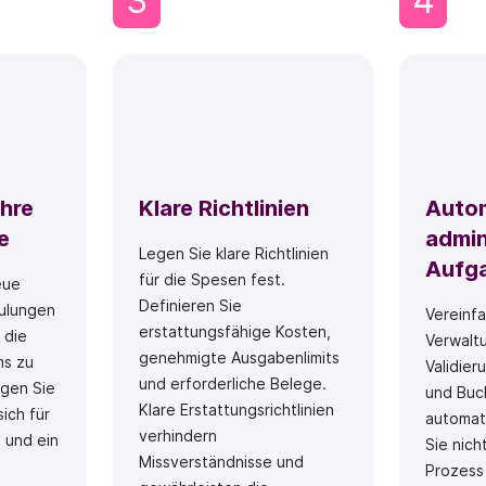
3
4
Ihre
Klare Richtlinien
Autom
e
admin
Legen Sie klare Richtlinien
Aufg
für die Spesen fest.
eue
Definieren Sie
ulungen
Vereinfa
erstattungsfähige Kosten,
 die
Verwaltu
genehmigte Ausgabenlimits
ms zu
Validie
und erforderliche Belege.
ugen Sie
und Buc
Klare Erstattungsrichtlinien
sich für
automat
verhindern
t und ein
Sie nich
Missverständnisse und
Prozess 