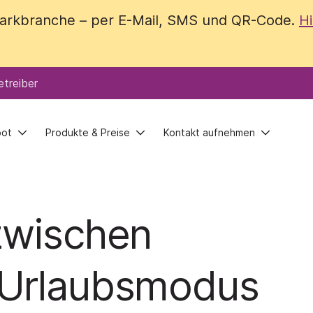
 Parkbranche – per E-Mail, SMS und QR-Code.
 Parkbranche – per E-Mail, SMS und QR-Code.
Hi
Hi
treiber
treiber
bot
bot
Produkte & Preise
Produkte & Preise
Kontakt aufnehmen
Kontakt aufnehmen
zwischen
 Urlaubsmodus