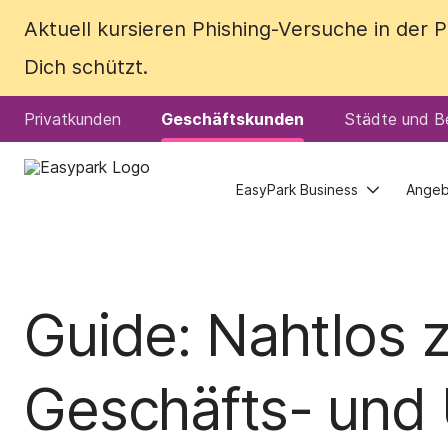
Aktuell kursieren Phishing-Versuche in der
Aktuell kursieren Phishing-Versuche in der
Dich schützt.
Dich schützt.
Privatkunden
Privatkunden
Geschäftskunden
Geschäftskunden
Städte und Be
Städte und Be
EasyPark Business
EasyPark Business
Ange
Ange
Guide: Nahtlos 
Geschäfts- und