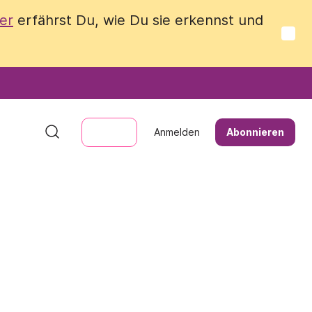
er
er
erfährst Du, wie Du sie erkennst und
erfährst Du, wie Du sie erkennst und
Anmelden
Anmelden
Abonnieren
Abonnieren