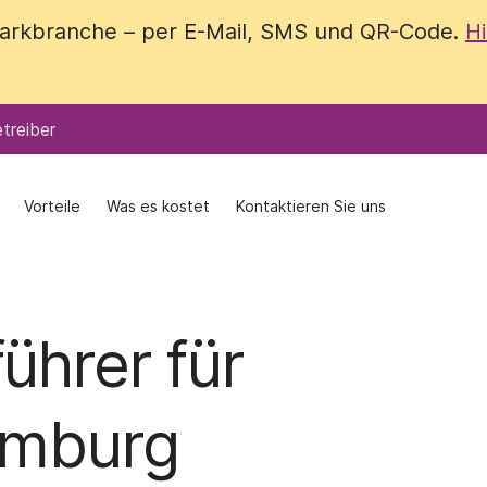
 Parkbranche – per E-Mail, SMS und QR-Code.
 Parkbranche – per E-Mail, SMS und QR-Code.
Hi
Hi
treiber
treiber
Vorteile
Vorteile
Was es kostet
Was es kostet
Kontaktieren Sie uns
Kontaktieren Sie uns
ührer für
amburg