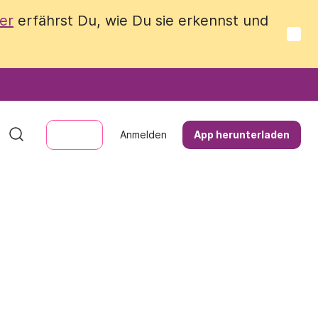
er
er
erfährst Du, wie Du sie erkennst und
erfährst Du, wie Du sie erkennst und
Anmelden
Anmelden
App herunterladen
App herunterladen