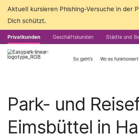
Aktuell kursieren Phishing-Versuche in der
Aktuell kursieren Phishing-Versuche in der
Dich schützt.
Dich schützt.
Privatkunden
Privatkunden
Geschäftskunden
Geschäftskunden
Städte und Be
Städte und Be
So geht’s
So geht’s
Wo es funktioniert
Wo es funktioniert
Park- und Reisef
Eimsbüttel in H