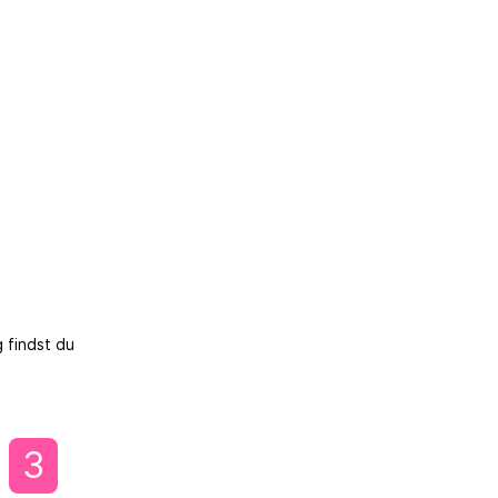
 findst du
3