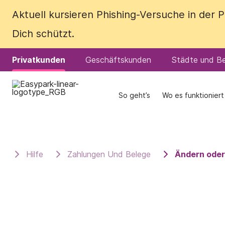
Aktuell kursieren Phishing-Versuche in der
Aktuell kursieren Phishing-Versuche in der
Dich schützt.
Dich schützt.
Privatkunden
Privatkunden
Geschäftskunden
Geschäftskunden
Städte und Be
Städte und Be
So geht’s
So geht’s
Wo es funktioniert
Wo es funktioniert
Hilfe
Zahlungen Und Belege
Ändern oder