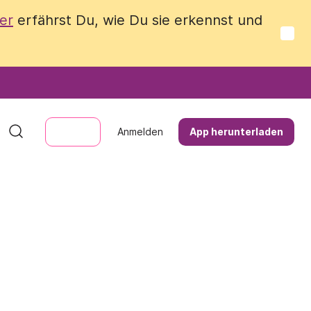
er
er
erfährst Du, wie Du sie erkennst und
erfährst Du, wie Du sie erkennst und
Anmelden
Anmelden
App herunterladen
App herunterladen