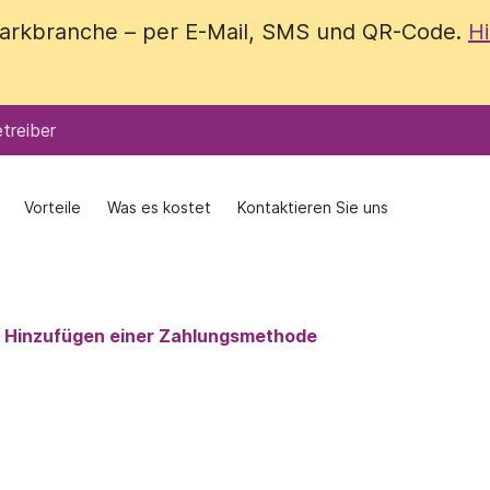
 Parkbranche – per E-Mail, SMS und QR-Code.
 Parkbranche – per E-Mail, SMS und QR-Code.
Hi
Hi
treiber
treiber
Vorteile
Vorteile
Was es kostet
Was es kostet
Kontaktieren Sie uns
Kontaktieren Sie uns
 Hinzufügen einer Zahlungsmethode