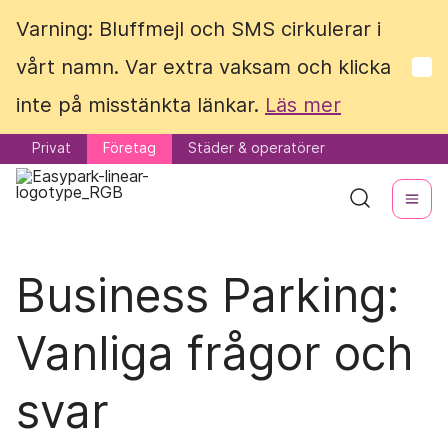
Varning: Bluffmejl och SMS cirkulerar i
Varning: Bluffmejl och SMS cirkulerar i
vårt namn. Var extra vaksam och klicka
vårt namn. Var extra vaksam och klicka
inte på misstänkta länkar.
inte på misstänkta länkar.
Läs mer
Läs mer
Privat
Privat
Företag
Företag
Städer & operatörer
Städer & operatörer
Business Parking:
Vanliga frågor och
svar