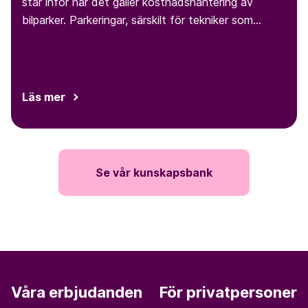
står inför när det gäller kostnadshantering av
bilparker. Parkeringar, särskilt för tekniker som
måste parkera på olika platser under dagen, är en
sån utmaning.
Läs mer
Se vår kunskapsbank
Våra erbjudanden
För privatpersoner