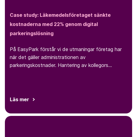
Case study: Läkemedelsföretaget sänkte
kostnaderna med 22% genom digital
parkeringslösning
På EasyPark förstår vi de utmaningar företag har
när det gäller administrationen av
parkeringskostnader. Hantering av kollegors
parkeringskostnader, kvitton samt reseräkningar
kan vara krångligt att redovisa och ta upp onödig
tid.
Läs mer