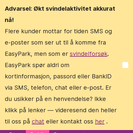
Advarsel: Økt svindelaktivitet akkurat
Advarsel: Økt svindelaktivitet akkurat
nå!
nå!
Flere kunder mottar for tiden SMS og
Flere kunder mottar for tiden SMS og
e-poster som ser ut til å komme fra
e-poster som ser ut til å komme fra
EasyPark, men som er
EasyPark, men som er
svindelforsøk
svindelforsøk
.
.
EasyPark spør aldri om
EasyPark spør aldri om
kortinformasjon, passord eller BankID
kortinformasjon, passord eller BankID
via SMS, telefon, chat eller e-post. Er
via SMS, telefon, chat eller e-post. Er
du usikker på en henvendelse? Ikke
du usikker på en henvendelse? Ikke
klikk på lenker — videresend den heller
klikk på lenker — videresend den heller
til oss på
til oss på
chat
chat
eller kontakt oss
eller kontakt oss
her
her
.
.