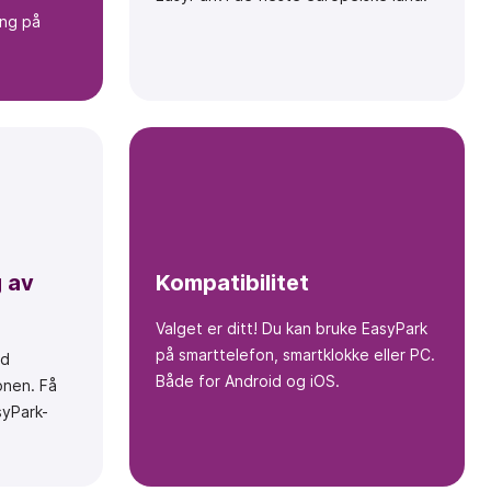
ing på
g av
Kompatibilitet
Valget er ditt! Du kan bruke EasyPark
på smarttelefon, smartklokke eller PC.
ed
Både for Android og iOS.
onen. Få
yPark-