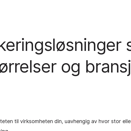
eringsløsninger 
størrelser og brans
iviteten til virksomheten din, uavhengig av hvor stor el