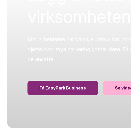
virksomheten
Medarbeiderne har kanskje behov for parke
gjette hvor mye parkering koster dere. Få 
de ansatte.
Få EasyPark Business
Se vid