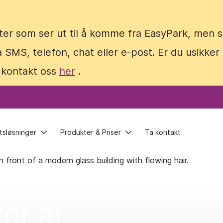
ter som ser ut til å komme fra EasyPark, men
ter som ser ut til å komme fra EasyPark, men
 SMS, telefon, chat eller e-post. Er du usikker
 SMS, telefon, chat eller e-post. Er du usikker
 kontakt oss
 kontakt oss
her
her
.
.
tsløsninger
tsløsninger
Produkter & Priser
Produkter & Priser
Ta kontakt
Ta kontakt
for at