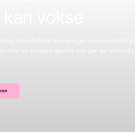
 kan vokse
ring, men nå slipper dere å legge ned mange timer på 
en enkel og anerkjent tjeneste som gjør det lettere å 
eoen