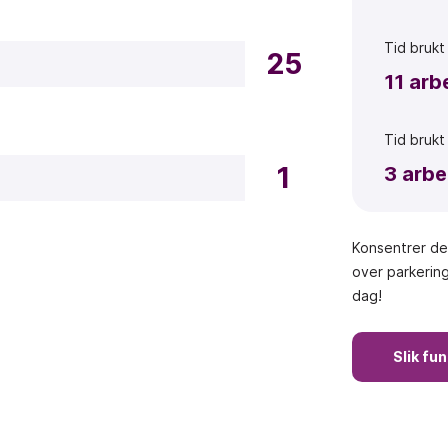
Tid
bruk
25
11
arb
Tid
bruk
1
3
arbe
Konsentrer der
over parkering
dag!
Slik fu