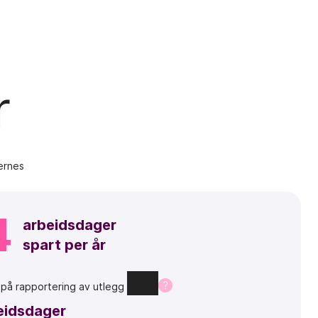
r
ernes
4
arbeidsdager
spart per år
t
på
rapportering
av
utlegg
eidsdager