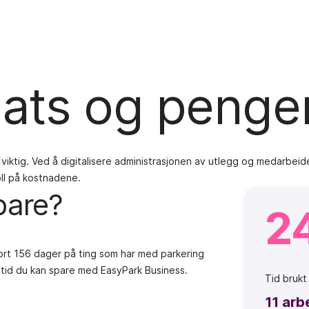
nsats og penge
iktig. Ved å digitalisere administrasjonen av utlegg og medarbeid
oll på kostnadene.
pare?
2
bort 156 dager på ting som har med parkering
e tid du kan spare med EasyPark Business.
Tid
bruk
11
arb