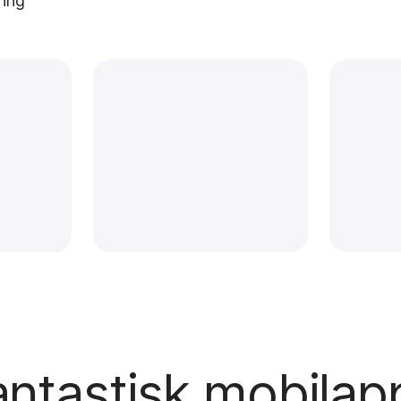
ring
antastisk mobilap