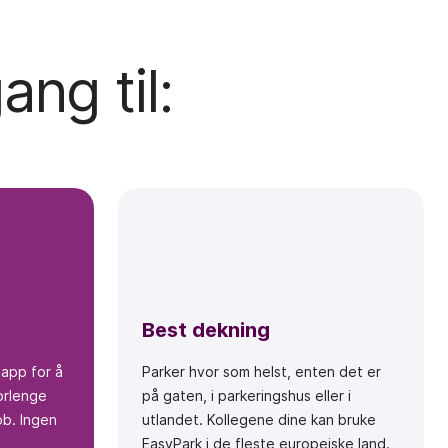
ng til:
Best dekning
 app for å
Parker hvor som helst, enten det er
forlenge
på gaten, i parkeringshus eller i
bb. Ingen
utlandet. Kollegene dine kan bruke
EasyPark i de fleste europeiske land.