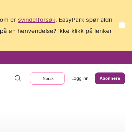
 som er
 som er
svindelforsøk
svindelforsøk
. EasyPark spør aldri
. EasyPark spør aldri
 på en henvendelse? Ikke klikk på lenker
 på en henvendelse? Ikke klikk på lenker
Logg inn
Logg inn
Abonnere
Abonnere
Norsk
Norsk