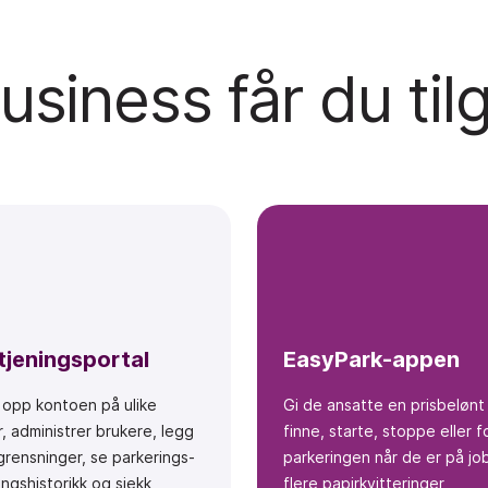
iness får du tilga
tjeningsportal
EasyPark-appen
 opp kontoen på ulike
Gi de ansatte en prisbelønt
, administrer brukere, legg
finne, starte, stoppe eller 
grensninger, se parkerings-
parkeringen når de er på jo
ingshistorikk og sjekk
flere papirkvitteringer,