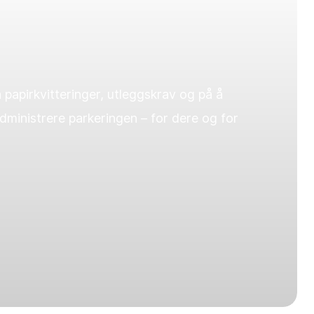
papirkvitteringer, utleggskrav og på å
administrere parkeringen – for dere og for