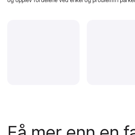
og opplev fordelene ved enkel og problemfri parke
Få mer enn en f