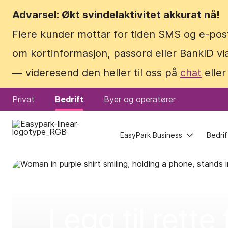
Advarsel: Økt svindelaktivitet akkurat nå!
Advarsel: Økt svindelaktivitet akkurat nå!
Flere kunder mottar for tiden SMS og e-pos
Flere kunder mottar for tiden SMS og e-pos
om kortinformasjon, passord eller BankID via
om kortinformasjon, passord eller BankID via
— videresend den heller til oss på
— videresend den heller til oss på
chat
chat
eller
eller
Privat
Privat
Bedrift
Bedrift
Byer og operatører
Byer og operatører
EasyPark Business
EasyPark Business
Bedrif
Bedrif
Legg til rette 