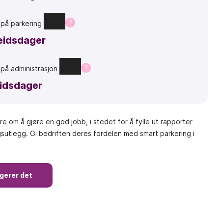
t
på
parkering
eidsdager
t
på
administrasjon
idsdager
e om å gjøre en god jobb, i stedet for å fylle ut rapporter
sutlegg. Gi bedriften deres fordelen med smart parkering i
ngerer det