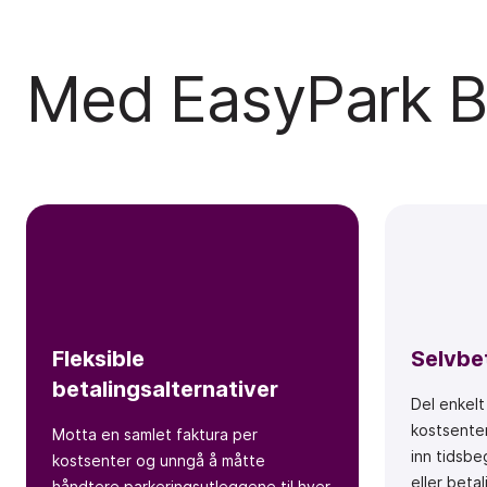
Med EasyPark Bus
Fleksible
Selvbe
betalingsalternativer
Del enkelt
kostsenter
Motta en samlet faktura per
inn tidsbe
kostsenter og unngå å måtte
eller betal
håndtere parkeringsutleggene til hver