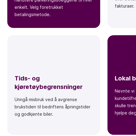
fakturaer.
enkelt. Velg foretrukket
betalingsmetode.
Tids- og
Lokal 
kjøretøybegrensninger
Nevnte vi 
kundetilfr
Unngå misbruk ved å avgrense
skulle tren
brukstiden til bedriftens åpningstider
hjelpe deg
og godkjente biler.