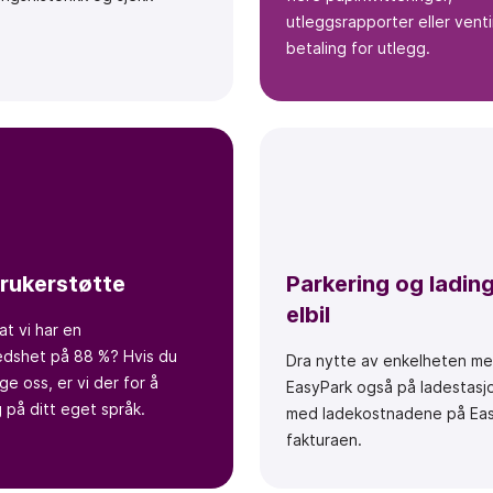
utleggsrapporter eller vent
betaling for utlegg.
brukerstøtte
Parkering og ladin
elbil
at vi har en
edshet på 88 %? Hvis du
Dra nytte av enkelheten m
ge oss, er vi der for å
EasyPark også på ladestasj
 på ditt eget språk.
med ladekostnadene på Eas
fakturaen.