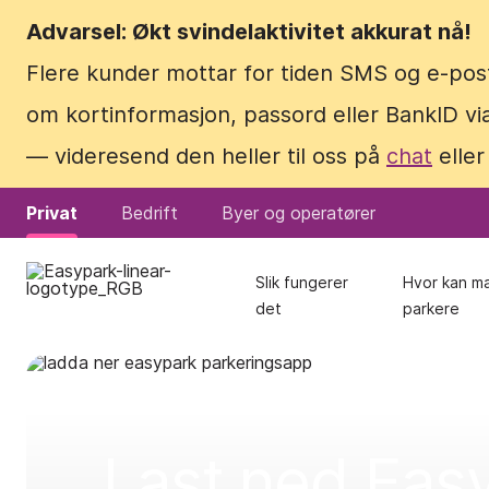
Advarsel: Økt svindelaktivitet akkurat nå!
Advarsel: Økt svindelaktivitet akkurat nå!
Flere kunder mottar for tiden SMS og e-pos
Flere kunder mottar for tiden SMS og e-pos
om kortinformasjon, passord eller BankID via
om kortinformasjon, passord eller BankID via
— videresend den heller til oss på
— videresend den heller til oss på
chat
chat
eller
eller
Privat
Privat
Bedrift
Bedrift
Byer og operatører
Byer og operatører
Slik fungerer
Slik fungerer
Hvor kan m
Hvor kan m
det
det
parkere
parkere
Last ned Eas