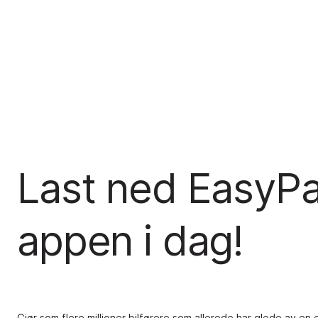
Last ned EasyPa
appen i dag!
Gjør som flere millioner bilførere som allerede har glede av en