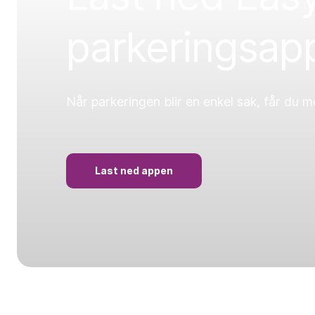
parkeringsap
Når parkeringen blir en enkel sak, får du mer
Last ned appen