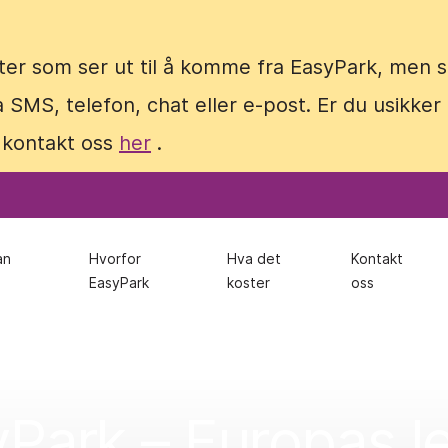
ter som ser ut til å komme fra EasyPark, men
ter som ser ut til å komme fra EasyPark, men
 SMS, telefon, chat eller e-post. Er du usikker
 SMS, telefon, chat eller e-post. Er du usikker
 kontakt oss
 kontakt oss
her
her
.
.
an
an
Hvorfor
Hvorfor
Hva det
Hva det
Kontakt
Kontakt
EasyPark
EasyPark
koster
koster
oss
oss
yPark – Europas 