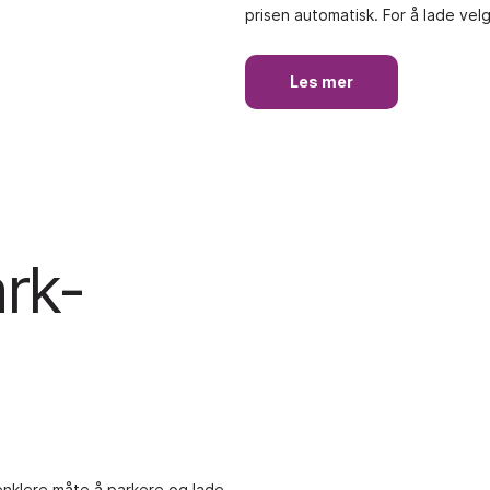
prisen automatisk. For å lade velge
Les mer
rk-
 enklere måte å parkere og lade