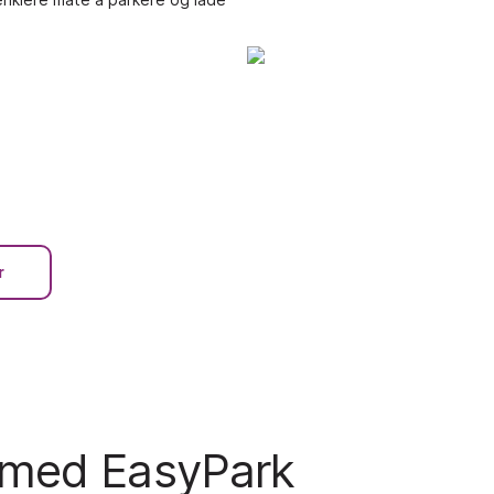
r
g med EasyPark