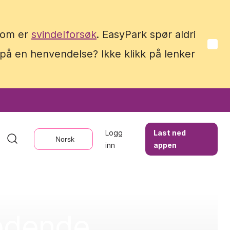
 som er
 som er
svindelforsøk
svindelforsøk
. EasyPark spør aldri
. EasyPark spør aldri
 på en henvendelse? Ikke klikk på lenker
 på en henvendelse? Ikke klikk på lenker
Logg
Logg
Last ned
Last ned
Norsk
Norsk
inn
inn
appen
appen
ledende