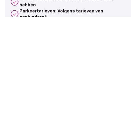
hebben
Parkeertarieven: Volgens tarieven van
aanbieders*
Self-service portal en app
Maandelijks één factuur
Facturering per kostenplaats
Beheer gebruikers- en voertuigrestricties
Digitale onboarding
Speciale ondersteuning voor grote accounts
Combineer pakketten
Speciale diensten
Extra features
Neem contact op