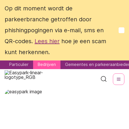
Op dit moment wordt de
Op dit moment wordt de
parkeerbranche getroffen door
parkeerbranche getroffen door
phishingpogingen via e-mail, sms en
phishingpogingen via e-mail, sms en
QR-codes.
QR-codes.
Lees hier
Lees hier
hoe je een scam
hoe je een scam
kunt herkennen.
kunt herkennen.
Particulier
Particulier
Bedrijven
Bedrijven
Gemeentes en parkeeraanbiede
Gemeentes en parkeeraanbiede