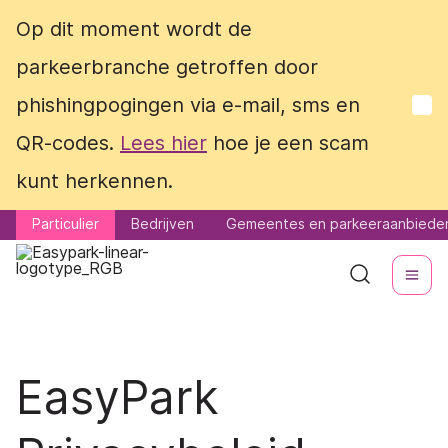
Op dit moment wordt de
Op dit moment wordt de
parkeerbranche getroffen door
parkeerbranche getroffen door
phishingpogingen via e-mail, sms en
phishingpogingen via e-mail, sms en
QR-codes.
QR-codes.
Lees hier
Lees hier
hoe je een scam
hoe je een scam
kunt herkennen.
kunt herkennen.
Particulier
Particulier
Bedrijven
Bedrijven
Gemeentes en parkeeraanbiede
Gemeentes en parkeeraanbiede
EasyPark