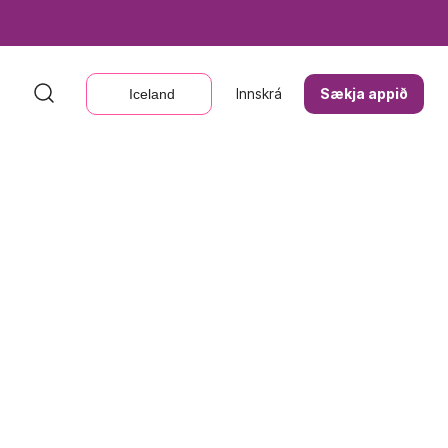
Innskrá
Innskrá
Sækja appið
Sækja appið
Iceland
Iceland