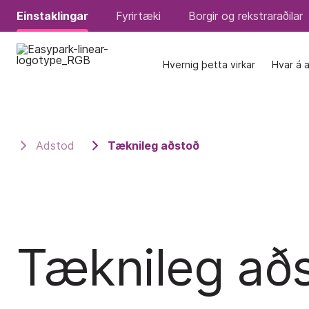
Einstaklingar
Einstaklingar
Fyrirtæki
Fyrirtæki
Borgir og rekstraraðilar
Borgir og rekstraraðilar
Hvernig þetta virkar
Hvernig þetta virkar
Hvar á 
Hvar á 
Adstod
Tæknileg aðstoð
Tæknileg að