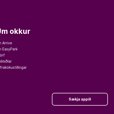
Um okkur
 Arrive
 EasyPark
örf
ölmiðlar
frakökustillingar
Sækja appið