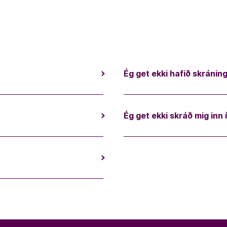
Ég get ekki hafið skráning
Ég get ekki skráð mig inn 