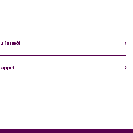
u í stæði
í appið