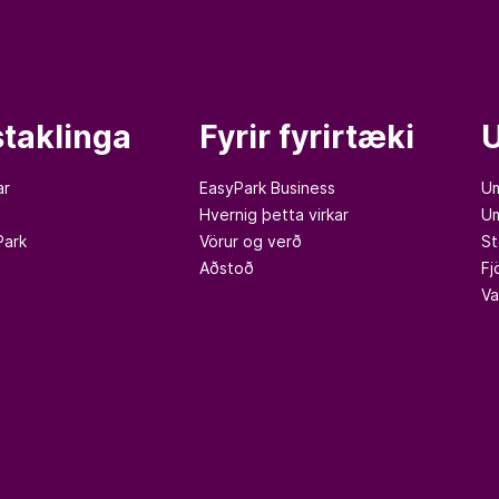
staklinga
Fyrir fyrirtæki
ar
EasyPark Business
Um
Hvernig þetta virkar
Um
Park
Vörur og verð
St
Aðstoð
Fj
Va