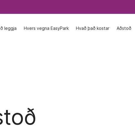
að leggja
að leggja
Hvers vegna EasyPark
Hvers vegna EasyPark
Hvað það kostar
Hvað það kostar
Aðstoð
Aðstoð
stoð