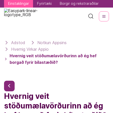
Einstaklingar
Einstaklingar
Fyrirtæki
Fyrirtæki
Borgir og rekstraraðilar
Borgir og rekstraraðilar
Adstod
Notkun Appsins
Hvernig Virkar Appio
Hvernig veit stöðumælavörðurinn að ég hef
borgað fyrir bílastæðið?
Hvernig veit
stöðumælavörðurinn að ég