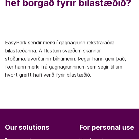
hef borgað fyrir bílastæðið?
EasyPark sendir merki í gagnagrunn rekstraraðila
bílastæðanna. Á flestum svæðum skannar
stöðumælavörðurinn bílnúmerin. Þegar hann gerir það,
fær hann merki frá gagnagrunninum sem segir til um
hvort greitt hafi verið fyrir bílastæðið.
Our solutions
For personal use