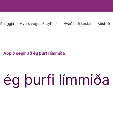
að leggja
að leggja
Hvers vegna EasyPark
Hvers vegna EasyPark
Hvað það kostar
Hvað það kostar
Aðstoð
Aðstoð
Appið segir að ég þurfi límmiða
 ég þurfi límmiða