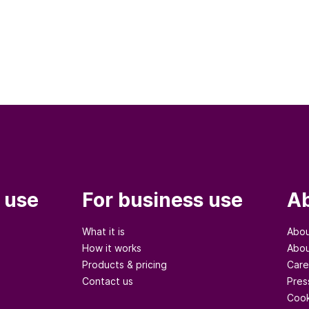
 use
For business use
Ab
What it is
Abou
How it works
Abou
Products & pricing
Care
Contact us
Pres
Cook