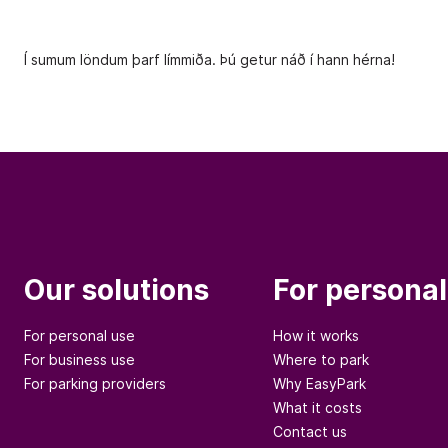
Í sumum löndum þarf límmiða. Þú getur náð í hann hérna!
Our solutions
For personal
For personal use
How it works
For business use
Where to park
For parking providers
Why EasyPark
What it costs
Contact us