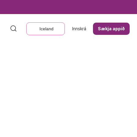
Innskrá
Innskrá
Sækja appið
Sækja appið
Iceland
Iceland