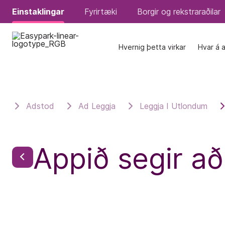
Einstaklingar
Einstaklingar
Fyrirtæki
Fyrirtæki
Borgir og rekstraraðilar
Borgir og rekstraraðilar
Hvernig þetta virkar
Hvernig þetta virkar
Hvar á 
Hvar á 
Adstod
Ad Leggja
Leggja I Utlondum
Appið segir að