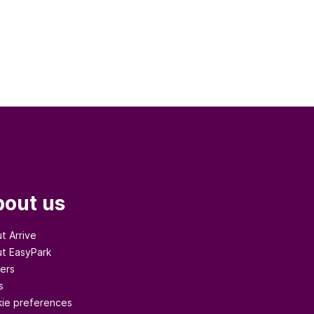
out us
t Arrive
t EasyPark
ers
s
ie preferences