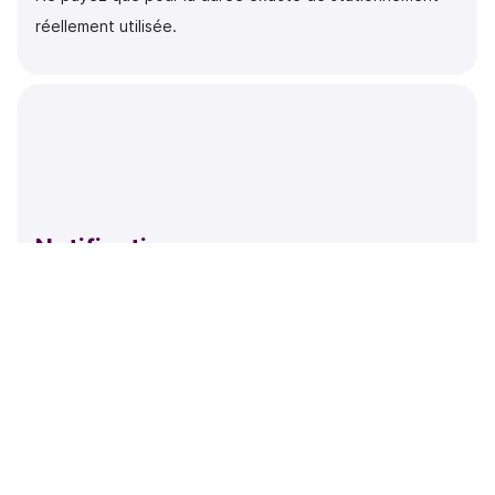
réellement utilisée.
Notifications
Les employés sont automatiquement informés de l’arrêt
de leur stationnement via une notification dans
l’application.