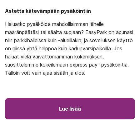
Astetta kätevämpään pysäköintiin
Haluatko pysäköidä mahdollisimman lähelle
määränpäätäsi tai säältä suojaan? EasyPark on apunasi
niin parkkihalleissa kuin ‑alueillakin, ja sovelluksen käyttö
on niissä yhtä helppoa kuin kadunvarsipaikoilla.
Jos
haluat vielä vaivattomamman kokemuksen,
suosittelemme kokeilemaan express pay -pysäköintiä.
Tällöin voit vain ajaa sisään ja ulos.
Lue lisää