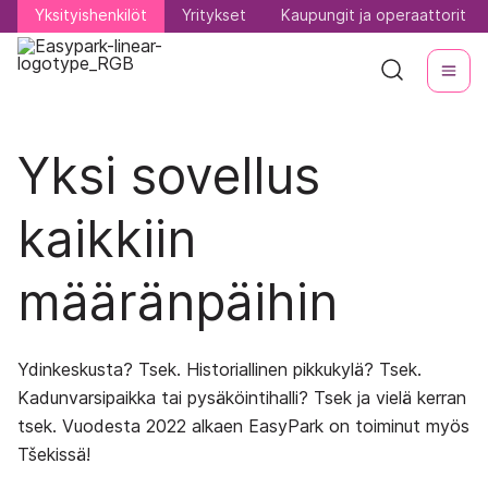
Yksityishenkilöt
Yksityishenkilöt
Yritykset
Yritykset
Kaupungit ja operaattorit
Kaupungit ja operaattorit
Yksi sovellus
kaikkiin
määränpäihin
Ydinkeskusta? Tsek. Historiallinen pikkukylä? Tsek.
Kadunvarsipaikka tai pysäköintihalli? Tsek ja vielä kerran
tsek. Vuodesta 2022 alkaen EasyPark on toiminut myös
Tšekissä!