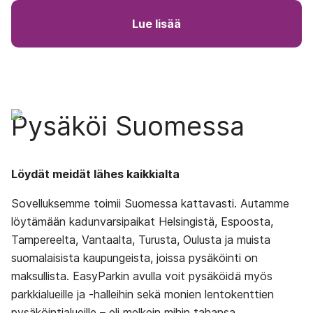
Lue lisää
Pysäköi Suomessa
Löydät meidät lähes kaikkialta
Sovelluksemme toimii Suomessa kattavasti. Autamme
löytämään kadunvarsipaikat Helsingistä, Espoosta,
Tampereelta, Vantaalta, Turusta, Oulusta ja muista
suomalaisista kaupungeista, joissa pysäköinti on
maksullista. EasyParkin avulla voit pysäköidä myös
parkkialueille ja ‑halleihin sekä monien lentokenttien
pysäköintialueille – eli melkein mihin tahansa.