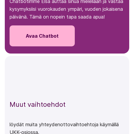
Chatbotimme Elsa auttaa sinua mielellään ja vastaa
kysymyksiisi vuorokauden ympäri, vuoden jokaisena
päivänä. Tämä on nopein tapa saada apua!
Avaa Chatbot
Muut vaihtoehdot
löydät muita yhteydenottovaihtoehtoja käymällä
UKK-osiossa.