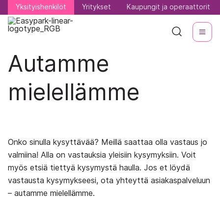
Yksityishenkilöt
Yksityishenkilöt
Yritykset
Yritykset
Kaupungit ja operaattorit
Kaupungit ja operaattorit
Autamme
mielellämme
Onko sinulla kysyttävää? Meillä saattaa olla vastaus jo
valmiina! Alla on vastauksia yleisiin kysymyksiin. Voit
myös etsiä tiettyä kysymystä haulla. Jos et löydä
vastausta kysymykseesi, ota yhteyttä asiakaspalveluun
– autamme mielellämme.