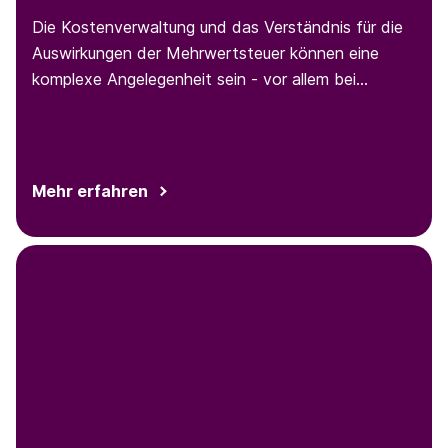
Die Kostenverwaltung und das Verständnis für die
Auswirkungen der Mehrwertsteuer können eine
komplexe Angelegenheit sein - vor allem bei
geschäftlichen Parkvorgängen. Den Überblick über
das Parkverhalten und die Ausgaben von
Mitarbeiter:innen zu behalten, kann mühsam sein
und erfordert einen effizienten Prozess. In diesem
Mehr erfahren
Blogbeitrag erfahren Sie alles, was Sie über
geschäftliches Parken wissen müssen, und wie Sie
Abläufe für mehr Effizienz optimieren können.