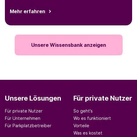
Business Selbstbedienung zu verwalten. Kein
Jonglieren mehr mit Anmeldungen, Weitergabe von
Mehr erfahren
Anmeldedaten oder mühsame Anrufe für
Kontoswitches.
Unsere Wissensbank anzeigen
Unsere Lösungen
Für private Nutzer
Für private Nutzer
So geht’s
Für Unternehmen
Wo es funktioniert
Für Parkplatzbetreiber
Vorteile
Was es kostet