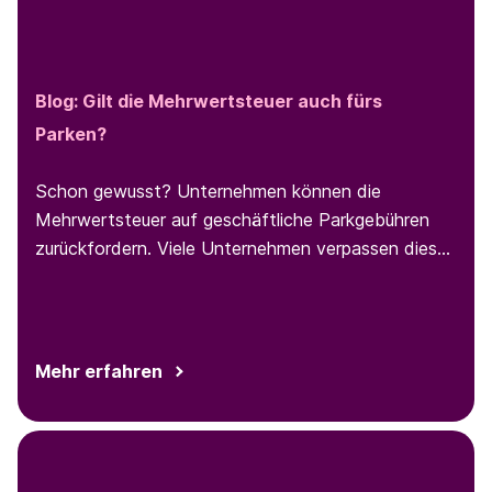
Blog:
Gilt die Mehrwertsteuer auch fürs
Parken?
Schon gewusst? Unternehmen können die
Mehrwertsteuer auf geschäftliche Parkgebühren
zurückfordern. Viele Unternehmen verpassen diese
Möglichkeit. In folgenden Blog-Beitrag lüften wir
die Geheimnisse rund um die
Mehrwertsteuerrückerstattung [1] für geschäftliche
Parkvorgänge und zeigen, wie Sie diese Möglichkeit
Mehr erfahren
voll ausschöpfen können.