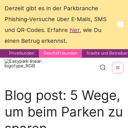
Derzeit gibt es in der Parkbranche
Derzeit gibt es in der Parkbranche
Phishing-Versuche über E-Mails, SMS
Phishing-Versuche über E-Mails, SMS
und QR-Codes. Erfahre
und QR-Codes. Erfahre
hier
hier
, wie Du
, wie Du
einen Betrug erkennst.
einen Betrug erkennst.
Privatkunden
Privatkunden
Geschäftskunden
Geschäftskunden
Städte und Betreiber
Städte und Betreiber
Blog post:
5 Wege,
um beim Parken zu